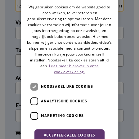
Wij gebruiken cookies om de website goed te
laten werken, te verbeteren en
gebruikerservaring te optimaliseren. Met deze
Voornaam
cookies verzamelen wij informatie over jou en
jouw internetgedrag op onze website, en
mogelijk ook buiten onze website. Hiermee
kunnen wij gerichte content aanbieden, video’s
afspelen en sociale media content promoten.
Tussenvoegsel (optioneel)
Hieronder kun je jouw voorkeuren zelf
instellen. Noodzakelijke cookies staan altijd
aan.
Lees meer hierover in onze
cookieverklaring.
Achternaam
NOODZAKELIJKE COOKIES
ANALYTISCHE COOKIES
E-mailadres
MARKETING COOKIES
Welke groep past het beste bij jouw rol?
ACCEPTEER ALLE COOKIES