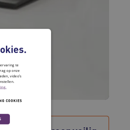
okies.
ervaring te
drag op onze
eden, video’s
nstellen.
ing.
NG COOKIES
S