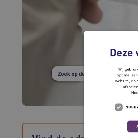
Deze 
Wij gebrui
optimaliser
website, en 
afspelen
Noo
NOODZ