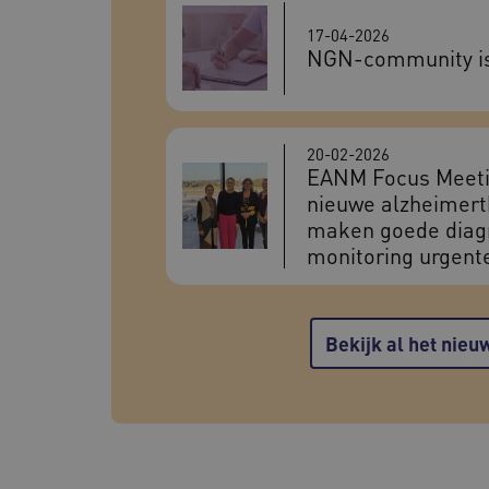
__Secure-YNID
.y
17-04-2026
NGN-community is 
__cf_bm
Cl
.v
ARRAffinity
Mi
.g
20-02-2026
EANM Focus Meeti
nieuwe alzheimert
ARRAffinitySameSite
Mi
maken goede diag
.g
monitoring urgent
ASLBSACORS
ww
Bekijk al het nieu
Naam
Pro
Pr
Naam
_ga
Goo
Do
.geh
VISITOR_INFO1_LIVE
Go