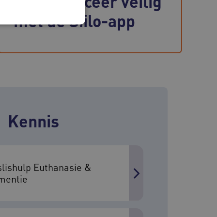
Communiceer veilig
met de Siilo-app
 en maken geen inbreuk op
Kennis
kerssessies op de website
ies worden onthouden
m een consistente en
deren door het beheer van
voor te zorgen dat
lishulp Euthanasie &
urd naar dezelfde server
mentie
okie-Script.com-service
s te onthouden. De
s noodzakelijk om correct