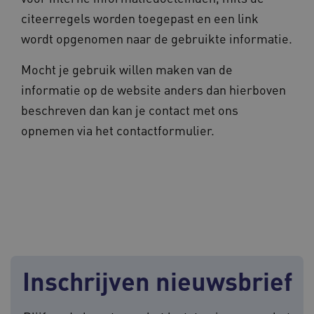
Noodzakelijke cookies
Analytische cookies
citeerregels worden toegepast en een link
Marketing cookies
wordt opgenomen naar de gebruikte informatie.
Deze functionele en technische cookies zorgen
ervoor dat de website werkt. Deze cookies
Mocht je gebruik willen maken van de
worden altijd geplaatst en maken geen inbreuk
op uw privacy.
informatie op de website anders dan hierboven
Naam
Provider
/
Domein
Verval
beschreven dan kan je contact met ons
__Secure-
.youtube.com
5 maan
opnemen via het contactformulier.
ROLLOUT_TOKEN
wek
UMB_SESSION
www.geheugenpoliklinieken.nl
Sess
ASLBSA
www.geheugenpoliklinieken.nl
Sess
Inschrijven nieuwsbrief