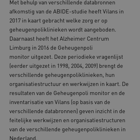
Met behulp van verschillende databronnen
Naam
Provider
/
Domein
Verval
afkomstig van de ABIDE-studie heeft Vilans in
__Secure-
.youtube.com
5 maan
ROLLOUT_TOKEN
wek
2017 in kaart gebracht welke zorg er op
UMB_SESSION
www.geheugenpoliklinieken.nl
Sess
geheugenpoliklinieken wordt aangeboden.
Daarnaast heeft het Alzheimer Centrum
Limburg in 2016 de Geheugenpoli
monitor uitgezet. Deze periodieke vragenlijst
ASLBSA
www.geheugenpoliklinieken.nl
Sess
(eerder uitgezet in 1998, 2004, 2009) brengt de
verschillende geheugenpoliklinieken, hun
organisatiestructuur en werkwijzen in kaart. De
resultaten van de Geheugenpoli monitor en de
Google Privacy Policy
inventarisatie van Vilans (op basis van de
verschillende databronnen) geven inzicht in de
feitelijke werkwijzen en organisatiestructuren
van de verschillende geheugenpoliklinieken in
CookieScriptConsent
1 ja
CookieScript
www.geheugenpoliklinieken.nl
Nederland.