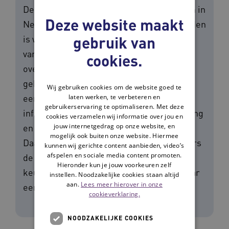
De werkwijzen van geheugenpoliklinieken in
Deze website maakt
Nederland variëren aanzienlijk. Tot op heden
gebruik van
is weinig zicht op de oorzaken van deze
variatie. Inzicht in de ervaringen,
cookies.
overwegingen en redenen van
geheugenpoliklinieken om te kiezen voor
Wij gebruiken cookies om de website goed te
laten werken, te verbeteren en
een bepaalde werkwijze kan bruikbare
gebruikerservaring te optimaliseren. Met deze
informatie opleveren voor kwaliteitsborging
cookies verzamelen wij informatie over jou en
jouw internetgedrag op onze website, en
en -verbetering van de zorgverlening.
mogelijk ook buiten onze website. Hiermee
Daarnaast geeft het patiënten en verwijzers
kunnen wij gerichte content aanbieden, video’s
afspelen en sociale media content promoten.
de mogelijkheid om een geïnformeerde
Hieronder kun je jouw voorkeuren zelf
keuze te maken omtrent de verwijzing naar
instellen. Noodzakelijke cookies staan altijd
aan.
Lees meer hierover in onze
een bepaalde geheugenpolikliniek.
cookieverklaring.
NOODZAKELIJKE COOKIES