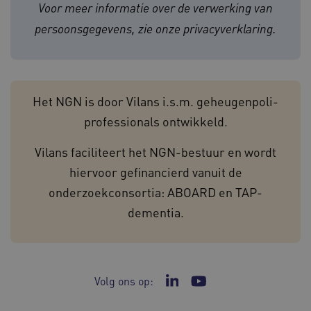
Voor meer informatie over de verwerking van
Naam
Provider
/
Domein
Verval
persoonsgegevens, zie onze
privacyverklaring
.
__Secure-
.youtube.com
5 maan
ROLLOUT_TOKEN
wek
UMB_SESSION
www.geheugenpoliklinieken.nl
Sess
Het NGN is door Vilans i.s.m. geheugenpoli-
professionals ontwikkeld.
Vilans faciliteert het NGN-bestuur en wordt
ASLBSA
www.geheugenpoliklinieken.nl
Sess
hiervoor gefinancierd vanuit de
onderzoekconsortia: ABOARD en TAP-
dementia.
Google Privacy Policy
Volg ons op:
Ga naar de LinkedIn pagi
Ga naar het YouTube 
CookieScriptConsent
1 ja
CookieScript
www.geheugenpoliklinieken.nl