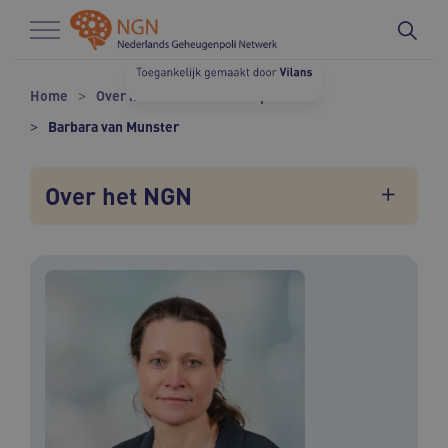
Naar hoofdinhoud
Naar footer
Home
Over het NGN
Onze experts
Barbara van Munster
Over het NGN