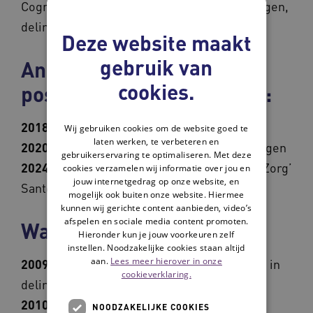
Cognitie in relatie tot chronische aandoeningen,
delirium
Deze website maakt
gebruik van
Andere
cookies.
posities/nevenactiviteiten:
2018:
Hoogleraar Interne/Geriatrie UMCG
Wij gebruiken cookies om de website goed te
laten werken, te verbeteren en
2020:
Voorzitter Alzheimer Centrum Groningen
gebruikerservaring te optimaliseren. Met deze
2024:
Co-lead ‘Doorontwikkelen Passende Zorg’
cookies verzamelen wij informatie over jou en
jouw internetgedrag op onze website, en
Santeon
mogelijk ook buiten onze website. Hiermee
kunnen wij gerichte content aanbieden, video’s
afspelen en sociale media content promoten.
Wapenfeiten:
Hieronder kun je jouw voorkeuren zelf
instellen. Noodzakelijke cookies staan altijd
aan.
Lees meer hierover in onze
2009:
promotie: ‘Pathophysiological studies in
cookieverklaring.
delirium, a focus on genetics’
2010:
Internist Ouderengeneeskunde AMC
NOODZAKELIJKE COOKIES