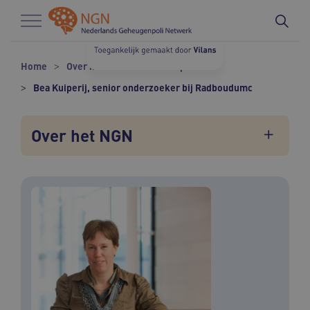
Naar hoofdinhoud
Naar footer
Home
Over het NGN
Onze experts
Bea Kuiperij, senior onderzoeker bij Radboudumc
Over het NGN