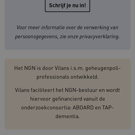
__cf_bm
29 min
Cloudflare Inc.
55 sec
.vimeo.com
Voor meer informatie over de verwerking van
persoonsgegevens, zie onze
privacyverklaring
.
ARRAffinity
Sess
Microsoft Corporation
.geheugenpoliklinieken.nl
Het NGN is door Vilans i.s.m. geheugenpoli-
professionals ontwikkeld.
Vilans faciliteert het NGN-bestuur en wordt
hiervoor gefinancierd vanuit de
onderzoekconsortia: ABOARD en TAP-
ARRAffinitySameSite
Sess
Microsoft Corporation
.geheugenpoliklinieken.nl
dementia.