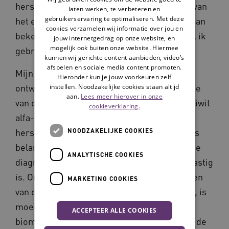
hersencellen. Deze abnormale stapelingen van
laten werken, te verbeteren en
gebruikerservaring te optimaliseren. Met deze
het eiwit alfa-synucleïne in hersencellen staan
cookies verzamelen wij informatie over jou en
bekend als Lewy bodies. Van deze kennis wil ik
jouw internetgedrag op onze website, en
mogelijk ook buiten onze website. Hiermee
gebruik maken in mijn onderzoek.
kunnen wij gerichte content aanbieden, video’s
afspelen en sociale media content promoten.
Mijn onderzoek zal zich richten op de
Hieronder kun je jouw voorkeuren zelf
ontwikkeling van een test die de concentratie
instellen. Noodzakelijke cookies staan altijd
aan.
Lees meer hierover in onze
van deze verkeerd gevouwen vorm van het eiwit
cookieverklaring.
alfa-synucleïne nauwkeurig kan meten in
hersenvocht. De ontwikkeling van zo’n test is
NOODZAKELIJKE COOKIES
belangrijk, omdat het tijdig vaststellen van de
ANALYTISCHE COOKIES
diagnose Lewy body dementie nu nog vaak lastig
is. Ook het onderscheiden van andere vormen
MARKETING COOKIES
van dementie, zoals de ziekte van Alzheimer, is
moeilijk. De ontwikkeling van een goede
ACCEPTEER ALLE COOKIES
biomarker test is van groot belang om tijdig de