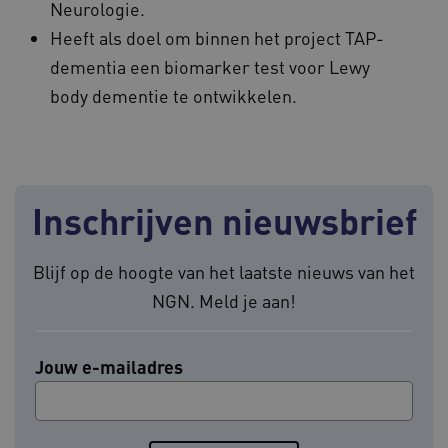
Neurologie.
Heeft als doel om binnen het project TAP-
ASLBSA
www.geheugenpoliklinieken.nl
Sess
dementia een biomarker test voor Lewy
body dementie te ontwikkelen.
Google Privacy Policy
Inschrijven nieuwsbrief
CookieScriptConsent
1 ja
CookieScript
www.geheugenpoliklinieken.nl
Blijf op de hoogte van het laatste nieuws van het
NGN. Meld je aan!
Jouw e-mailadres
__Secure-YNID
.youtube.com
5 maan
wek