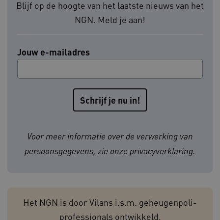
Blijf op de hoogte van het laatste nieuws van het
Noodzakelijke cookies
Analytische cookies
NGN. Meld je aan!
Marketing cookies
Deze functionele en technische cookies zorgen
ervoor dat de website werkt. Deze cookies
Jouw e-mailadres
worden altijd geplaatst en maken geen inbreuk
op uw privacy.
Naam
Provider
/
Domein
Verval
__Secure-
.youtube.com
5 maan
ROLLOUT_TOKEN
wek
UMB_SESSION
www.geheugenpoliklinieken.nl
Sess
Voor meer informatie over de verwerking van
persoonsgegevens, zie onze
privacyverklaring
.
ASLBSA
www.geheugenpoliklinieken.nl
Sess
Het NGN is door Vilans i.s.m. geheugenpoli-
professionals ontwikkeld.