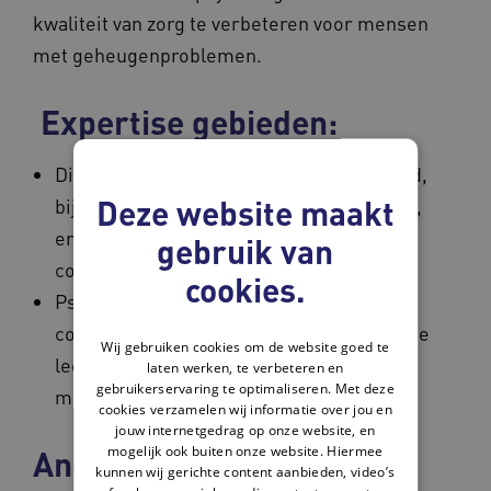
kwaliteit van zorg te verbeteren voor mensen
met geheugenproblemen.
Expertise gebieden:
Diagnostiek bij dementie op jonge leeftijd,
Deze website maakt
bij mensen met een migratieachtergrond,
en met complexe psychiatrische
gebruik van
comorbiditeit.
cookies.
Psycho-educatie en begeleiding bij milde
cognitieve stoornissen, dementie op jonge
Wij gebruiken cookies om de website goed te
leeftijd en voorlichting over dementie bij
laten werken, te verbeteren en
gebruikerservaring te optimaliseren. Met deze
mensen met een migratieachtergrond.
cookies verzamelen wij informatie over jou en
jouw internetgedrag op onze website, en
mogelijk ook buiten onze website. Hiermee
Andere
kunnen wij gerichte content aanbieden, video’s