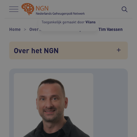
Naar hoofdinhoud
Naar footer
Home
Over het NGN
Onze experts
Tim Vaessen
Over het NGN