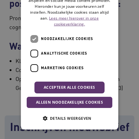
posities/nevenactiviteiten:
afspelen en sociale media content promoten.
Hieronder kun je jouw voorkeuren zelf
instellen. Noodzakelijke cookies staan altijd
Promovendus Tilburg University afdeling
aan.
Lees meer hierover in onze
cookieverklaring.
cognitieve neuropsychologie
NOODZAKELIJKE COOKIES
Wapenfeiten:
ANALYTISCHE COOKIES
Klinisch neuropsycholoog (2014)
MARKETING COOKIES
Cognitief gedragstherapeut (2017)
Oprichting STZ-erkend expertisecentrum
Geheugencentrum Spaarne Gasthuis (2023)
ACCEPTEER ALLE COOKIES
ALLEEN NOODZAKELIJKE COOKIES
DETAILS WEERGEVEN
Inschrijven nieuwsbrief