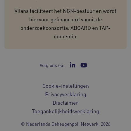
Google Privacy Policy
Vilans faciliteert het NGN-bestuur en wordt
hiervoor gefinancierd vanuit de
onderzoekconsortia: ABOARD en TAP-
CookieScriptConsent
1 ja
CookieScript
dementia.
www.geheugenpoliklinieken.nl
Volg ons op:
Ga naar de LinkedIn pagi
Ga naar het YouTube 
__Secure-YNID
.youtube.com
5 maan
Cookie-instellingen
wek
Privacyverklaring
__cf_bm
29 min
Cloudflare Inc.
55 sec
.vimeo.com
Disclaimer
Toegankelijkheidsverklaring
© Nederlands Geheugenpoli Netwerk, 2026