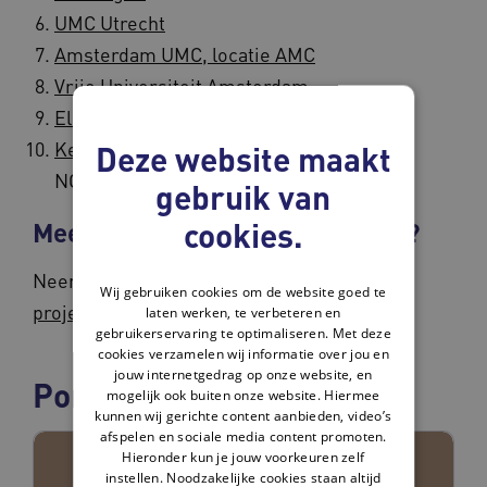
UMC Utrecht
Amsterdam UMC, locatie AMC
Vrije Universiteit Amsterdam
Elisabeth-TweeSteden Ziekenhuis
Kennisorganisatie Vilans
, inclusief het
Deze website maakt
NGN
gebruik van
cookies.
Meer weten over TAP-dementia?
Neem contact op met
Heleen Hendriksen,
Wij gebruiken cookies om de website goed te
projectmanager TAP-dementia
.
laten werken, te verbeteren en
gebruikerservaring te optimaliseren. Met deze
cookies verzamelen wij informatie over jou en
jouw internetgedrag op onze website, en
Portretten
mogelijk ook buiten onze website. Hiermee
kunnen wij gerichte content aanbieden, video’s
afspelen en sociale media content promoten.
Hieronder kun je jouw voorkeuren zelf
instellen. Noodzakelijke cookies staan altijd