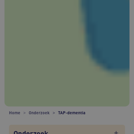
Home
Onderzoek
TAP-dementia
Onderzoek